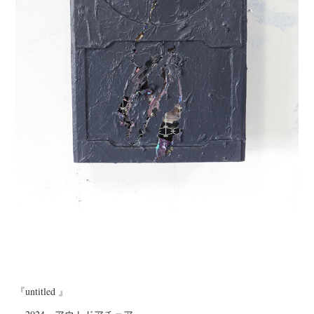
『untitled 』